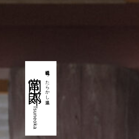
常岡 太郎
株式会社ほったらかし温泉
Taro Tsuneoka